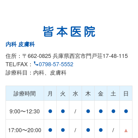
内科 皮膚科
住所：〒662-0825 兵庫県西宮市門戸荘17-48-115
TEL/FAX：
0798-57-5552
phone
診療科目：内科、皮膚科
診療時間
月
火
水
木
金
土
日
●
●
●
●
●
●
9:00〜12:30
/
●
●
●
●
17:00〜20:00
/
/
▲