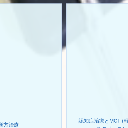
認知症治療
と
MCI（
漢方治療
スクリーニン